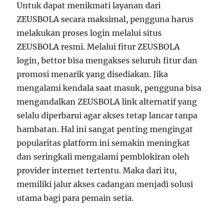
Untuk dapat menikmati layanan dari
ZEUSBOLA secara maksimal, pengguna harus
melakukan proses login melalui situs
ZEUSBOLA resmi. Melalui fitur ZEUSBOLA
login, bettor bisa mengakses seluruh fitur dan
promosi menarik yang disediakan. Jika
mengalami kendala saat masuk, pengguna bisa
mengandalkan ZEUSBOLA link alternatif yang
selalu diperbarui agar akses tetap lancar tanpa
hambatan. Hal ini sangat penting mengingat
popularitas platform ini semakin meningkat
dan seringkali mengalami pemblokiran oleh
provider internet tertentu. Maka dari itu,
memiliki jalur akses cadangan menjadi solusi
utama bagi para pemain setia.