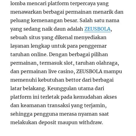
lomba mencari platform terpercaya yang
menawarkan berbagai permainan menarik dan
peluang kemenangan besar. Salah satu nama
yang sedang naik daun adalah
ZEUSBOLA
,
sebuah situs yang dikenal menyediakan
layanan lengkap untuk para penggemar
taruhan online. Dengan berbagai pilihan
permainan, termasuk slot, taruhan olahraga,
dan permainan live casino, ZEUSBOLA mampu
memenuhi kebutuhan bettor dari berbagai
latar belakang. Keunggulan utama dari
platform ini terletak pada kemudahan akses
dan keamanan transaksi yang terjamin,
sehingga pengguna merasa nyaman saat
melakukan deposit maupun withdraw.