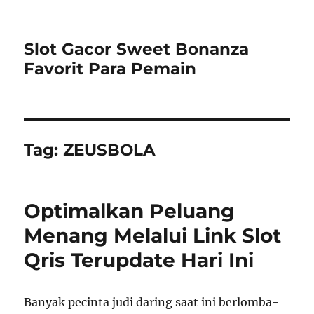
Slot Gacor Sweet Bonanza
Favorit Para Pemain
Tag:
ZEUSBOLA
Optimalkan Peluang
Menang Melalui Link Slot
Qris Terupdate Hari Ini
Banyak pecinta judi daring saat ini berlomba-