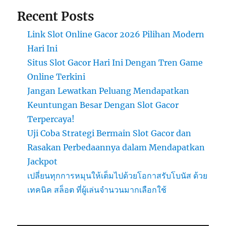
Recent Posts
Link Slot Online Gacor 2026 Pilihan Modern
Hari Ini
Situs Slot Gacor Hari Ini Dengan Tren Game
Online Terkini
Jangan Lewatkan Peluang Mendapatkan
Keuntungan Besar Dengan Slot Gacor
Terpercaya!
Uji Coba Strategi Bermain Slot Gacor dan
Rasakan Perbedaannya dalam Mendapatkan
Jackpot
เปลี่ยนทุกการหมุนให้เต็มไปด้วยโอกาสรับโบนัส ด้วย
เทคนิค สล็อต ที่ผู้เล่นจำนวนมากเลือกใช้